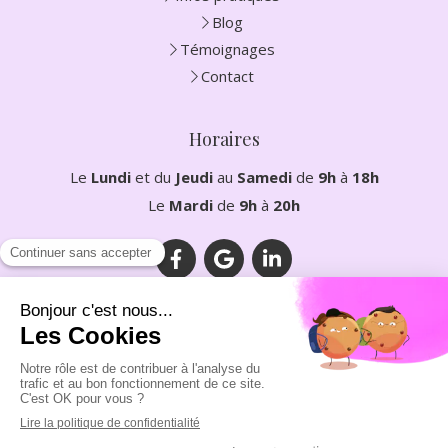
Blog
Témoignages
Contact
Horaires
Le
Lundi
et du
Jeudi
au
Samedi
de
9h
à
18h
Le
Mardi
de
9h
à
20h
Plan du site
Mentions légales
©2023 LEVET Mélia - Diététicienne nutritionniste et
nutrithérapeute Clarafond-Arcine