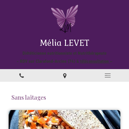
Mélia LEVET
Diététicienne nutritionniste et Nutrithérapeute
- RDV sur Clarafond-Arcine (74) &
téléconsultation
–
Sans laitages