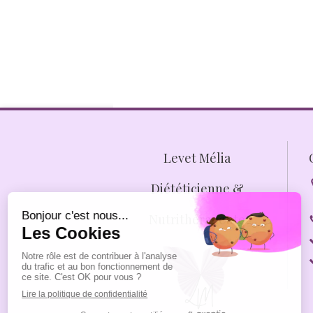
Levet Mélia
Diététicienne &
Nutrithérapeute