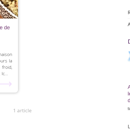
A
e de
maison
ours la
froid,
Ic...
⟶
d
1 article
L