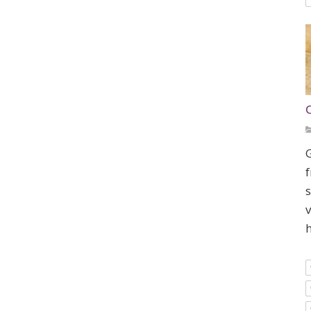
G
f
s
v
h