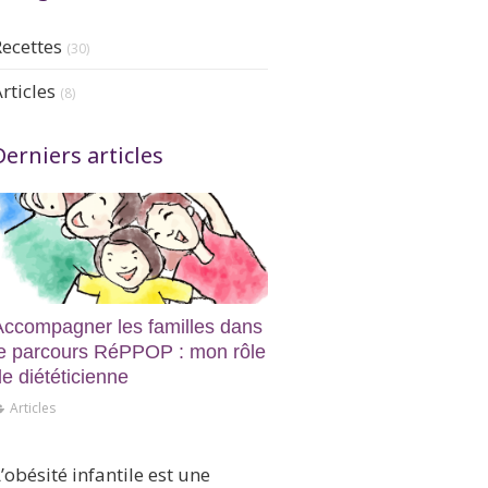
Recettes
(30)
rticles
(8)
Derniers articles
Accompagner les familles dans
le parcours RéPPOP : mon rôle
e diététicienne
Articles
En Bref
’obésité infantile est une