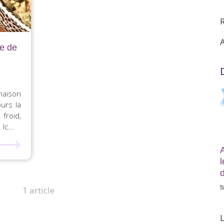
A
e de
maison
ours la
froid,
Ic...
⟶
d
1 article
L