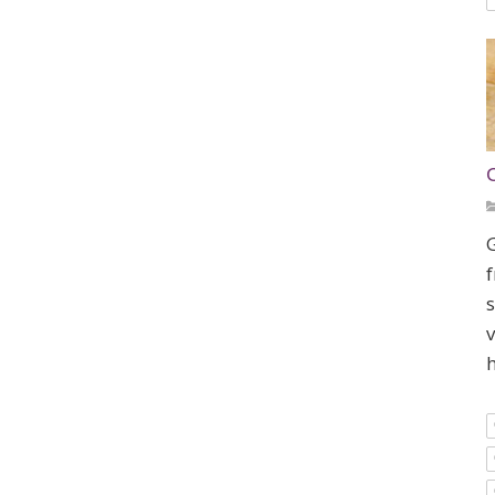
G
f
s
v
h