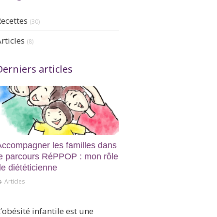
Recettes
(30)
rticles
(8)
Derniers articles
Accompagner les familles dans
le parcours RéPPOP : mon rôle
e diététicienne
Articles
En Bref
’obésité infantile est une