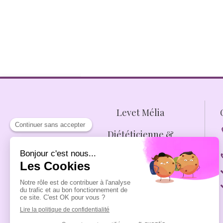
Levet Mélia
Diététicienne &
Nutrithérapeute