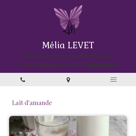
Mélia LEVET
Diététicienne nutritionniste et Nutrithérapeute
- RDV sur Clarafond-Arcine (74) &
téléconsultation
–
Lait d'amande