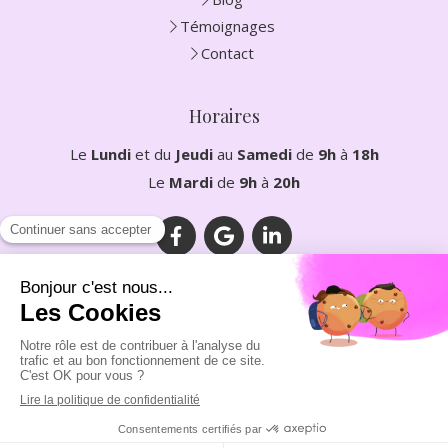
Témoignages
Contact
Horaires
Le
Lundi
et du
Jeudi
au
Samedi
de
9h
à
18h
Le
Mardi
de
9h
à
20h
Plan du site
Mentions légales
©2023 LEVET Mélia - Diététicienne nutritionniste et
nutrithérapeute Clarafond-Arcine