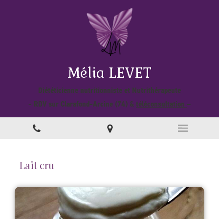
Mélia LEVET
Diététicienne nutritionniste et Nutrithérapeute
- RDV sur Clarafond-Arcine (74) &
téléconsultation
–
Lait cru