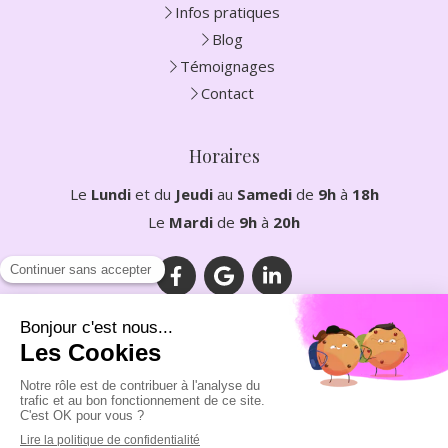
Infos pratiques
Blog
Témoignages
Contact
Horaires
Le
Lundi
et du
Jeudi
au
Samedi
de
9h
à
18h
Le
Mardi
de
9h
à
20h
Plan du site
Mentions légales
©2023 LEVET Mélia - Diététicienne nutritionniste et
nutrithérapeute Clarafond-Arcine