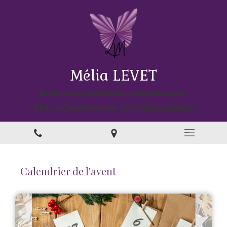
Mélia LEVET
Diététicienne nutritionniste et Nutrithérapeute
- RDV sur Clarafond-Arcine (74) &
téléconsultation
–
Calendrier de l'avent