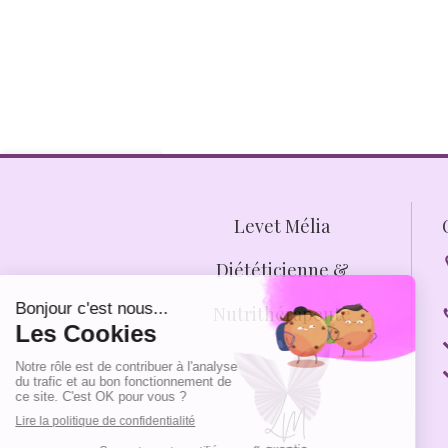
Levet Mélia
Diététicienne &
Nutrithérapeute