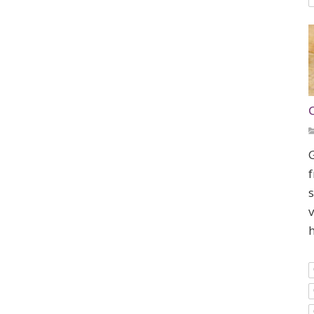
G
f
s
v
h