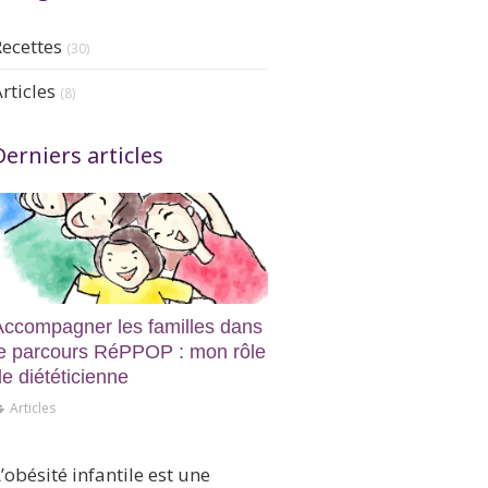
Recettes
(30)
rticles
(8)
Derniers articles
Accompagner les familles dans
le parcours RéPPOP : mon rôle
e diététicienne
Articles
En Bref
’obésité infantile est une