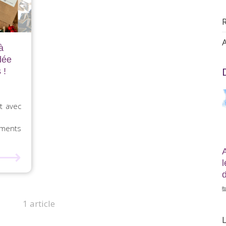
A
à
dée
 !
t avec
iments
⟶
d
1 article
L